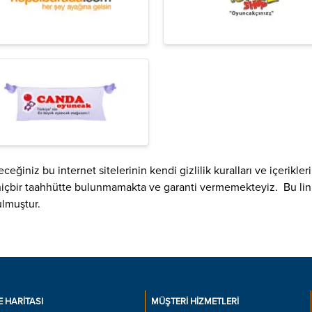
eğiniz bu internet sitelerinin kendi gizlilik kuralları ve içerikleri,
 hiçbir taahhütte bulunmamakta ve garanti vermemekteyiz. Bu link
ulmuştur.
E HARITASI
MÜŞTERI HIZMETLERI