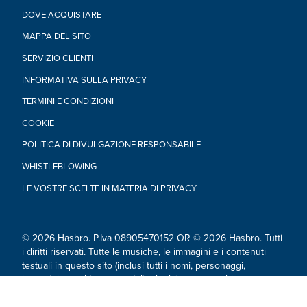
DOVE ACQUISTARE
MAPPA DEL SITO
SERVIZIO CLIENTI
INFORMATIVA SULLA PRIVACY
TERMINI E CONDIZIONI
COOKIE
POLITICA DI DIVULGAZIONE RESPONSABILE
WHISTLEBLOWING
LE VOSTRE SCELTE IN MATERIA DI PRIVACY
© 2026 Hasbro. P.Iva 08905470152 OR © 2026 Hasbro. Tutti
i diritti riservati. Tutte le musiche, le immagini e i contenuti
testuali in questo sito (inclusi tutti i nomi, personaggi,
immagini, marchi commerciali e loghi) sono marchi
commerciali registrati e protetti da copyright e da altri Diritti di
Proprietà Intellettuale di proprietà di Hasbro, delle proprie