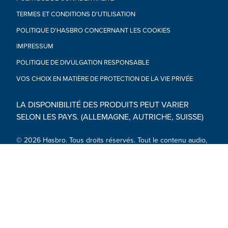
TERMES ET CONDITIONS D'UTILISATION
POLITIQUE D'HASBRO CONCERNANT LES COOKIES
IMPRESSUM
POLITIQUE DE DIVULGATION RESPONSABLE
VOS CHOIX EN MATIÈRE DE PROTECTION DE LA VIE PRIVÉE
LA DISPONIBILITÉ DES PRODUITS PEUT VARIER
SELON LES PAYS. (ALLEMAGNE, AUTRICHE, SUISSE)
© 2026 Hasbro. Tous droits réservés. Tout le contenu audio,
visuel et textuel de ce site (y compris tous les noms,
personnages, images, marques de commerce et logos) est
protégé par les marques de commerce, les droits d'auteur et
autres droits de propriété intellectuelle détenus par Hasbro
ou ses filiales, concédants, détenteurs de licence,
fournisseurs et comptes.