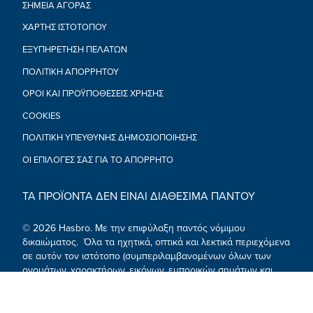
ΣΗΜΕΙΑ ΑΓΟΡΑΣ
ΧΑΡΤΗΣ ΙΣΤΟΤΟΠΟΥ
ΕΞΥΠΗΡΕΤΗΣΗ ΠΕΛΑΤΩΝ
ΠΟΛΙΤΙΚΉ ΑΠΟΡΡΉΤΟΥ
ΟΡΟΙ ΚΑΙ ΠΡΟΫΠΟΘΕΣΕΙΣ ΧΡΗΣΗΣ
COOKIES
ΠΟΛΙΤΙΚΉ ΥΠΕΎΘΥΝΗΣ ΔΗΜΟΣΙΟΠΟΊΗΣΗΣ
ΟΙ ΕΠΙΛΟΓΈΣ ΣΑΣ ΓΙΑ ΤΟ ΑΠΌΡΡΗΤΟ
ΤΑ ΠΡΟΪΟΝΤΑ ΔΕΝ ΕΙΝΑΙ ΔΙΑΘΕΣΙΜΑ ΠΑΝΤΟΥ
© 2026 Hasbro. Με την επιφύλαξη παντός νόμιμου
δικαιώματος. Όλα τα ηχητικά, οπτικά και λεκτικά περιεχόμενα
σε αυτόν τον ιστότοπο (συμπεριλαμβανομένων όλων των
ονομάτων, χαρακτήρων, εικόνων, εμπορικών σημάτων και
λογοτύπων) προστατεύονται από εμπορικά σήματα,
πνευματικά δικαιώματα και άλλα δικαιώματα πνευματικής
ιδιοκτησίας που ανήκουν στη Habsro, ή σε θυγατρικές σε